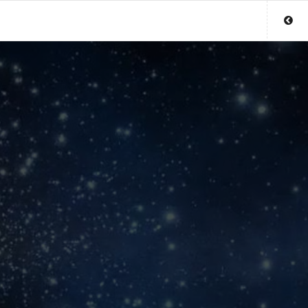
Sluit menu
UW PARAGNOSTACCOUNT
Login
Aanmaken
Wachtwoord
COPYRIGHT 08 - 2026 MOBIEL V 2.0
WAARZEGGER.NL