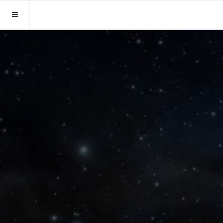
Sluit menu
MENU WAARZEGGER.NL
Home
Account
Paragnosten
Login
Aanmaken
Vind paragnost
Wachtwoord
Fotoreading
Horoscoop
12