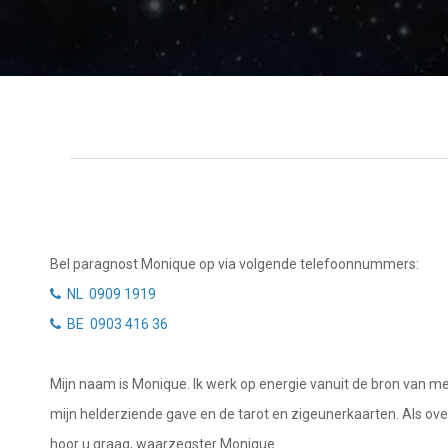
Tarotkaart
Waterman
Vissen
Getuigenissen
Ram
Belverzoek
Stier
Vragen?
Tweelingen
Info
Kreeft
Leeuw
Privacybeleid
Bel paragnost Monique op via volgende telefoonnummers:
Maagd
NL 0909 1919
Desktop website
BE 0903 416 36
Weegschaal
Sluit menu
Schorpioen
Mijn naam is Monique. Ik werk op energie vanuit de bron van mens
Boogschutter
mijn helderziende gave en de tarot en zigeunerkaarten. Als ove
CONTACT
hoor u graag, waarzegster Monique.
Steenbok